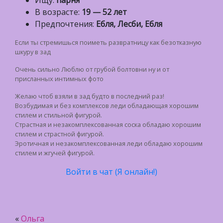
Ищу:
парня
В возрасте:
19 — 52 лет
Предпочтения:
Ебля, Лесби, Ебля
Если ты стремишься поиметь развратницу как безотказную
шкуру в зад
Очень сильно Люблю от грубой болтовни ну и от
присланных интимных фото
Желаю чтоб взяли в зад будто в последний раз!
Возбудимая и без комплексов леди обладающая хорошим
стилем и стильной фигурой.
Страстная и незакомплексованная соска обладаю хорошим
стилем и страстной фигурой.
Эротичная и незакомплексованная леди обладаю хорошим
стилем и жгучей фигурой.
Войти в чат (Я онлайн!)
«
Ольга