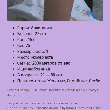
Город:
Архиповка
Возраст:
27 лет
Рост:
157
Вес:
75
Размер бюста:
1
Место:
номер есть
Сейчас:
2000 метров от вас
Ищу:
любовника
В возрасте:
21 — 30 лет
Предпочтения:
Женатые, Семейные, Лесби
Если ты жаждишь выебать бестию как последнюю шлюху в
жопу
Отправлю фото своего соска тем, кто напишет.
Переписываюсь на всевозможные вульгарные тематики без