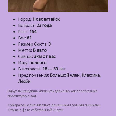
Город:
Новоалтайск
Возраст:
23 года
Рост:
164
Вес:
61
Размер бюста:
3
Место:
В авто
Сейчас:
3км от вас
Ищу:
полного
В возрасте:
18 — 39 лет
Предпочтения:
Большой член, Классика,
Лесби
Вдруг ты жаждишь чпокнуть девченку как безотказную
проститутку в зад
Собираюсь обмениваться домашними голыми снимками
Отошлю фото собственной кисули